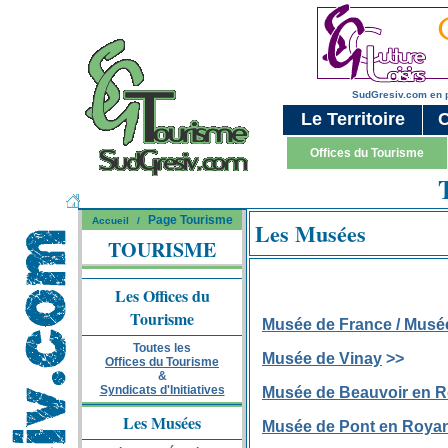
SudGresiv.com en 
Le Territoire
C
Offices du Tourisme
Page Tourisme
Accueil
/
Les Musées
TOURISME
Les Offices du
Tourisme
Musée de France / Musée
Toutes les
Musée de Vinay
>>
Offices du Tourisme
&
Syndicats d'Initiatives
Musée de Beauvoir en 
Les Musées
Musée de Pont en Roya