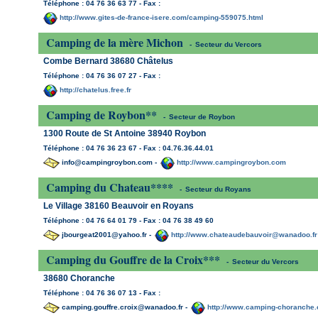
Téléphone : 04 76 36 63 77 - Fax :
http://www.gites-de-france-isere.com/camping-559075.html
Camping de la mère Michon
-
Secteur du Vercors
Combe Bernard 38680 Châtelus
Téléphone : 04 76 36 07 27 - Fax :
http://chatelus.free.fr
Camping de Roybon**
-
Secteur de Roybon
1300 Route de St Antoine 38940 Roybon
Téléphone : 04 76 36 23 67 - Fax : 04.76.36.44.01
info@campingroybon.com -
http://www.campingroybon.com
Camping du Chateau****
-
Secteur du Royans
Le Village 38160 Beauvoir en Royans
Téléphone : 04 76 64 01 79 - Fax : 04 76 38 49 60
jbourgeat2001@yahoo.fr -
http://www.chateaudebauvoir@wanadoo.fr
Camping du Gouffre de la Croix***
-
Secteur du Vercors
38680 Choranche
Téléphone : 04 76 36 07 13 - Fax :
camping.gouffre.croix@wanadoo.fr -
http://www.camping-choranche