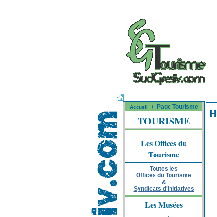
Page Tourisme
Accueil
/
H
TOURISME
Les Offices du
Tourisme
Toutes les
Offices du Tourisme
&
Syndicats d'Initiatives
Les Musées