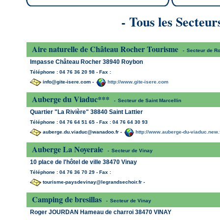
- Tous les Secteur
Aire naturelle de Château Rocher Tourisme
-
Secteur de R
Impasse Château Rocher 38940 Roybon
Téléphone : 04 76 36 20 98 - Fax :
info@gite-isere.com -
http://www.gite-isere.com
Auberge du Viaduc***
-
Secteur de Saint Marcellin
Quartier "La Rivière" 38840 Saint Lattier
Téléphone : 04 76 64 51 65 - Fax : 04 76 64 30 93
auberge.du.viaduc@wanadoo.fr -
http://www.auberge-du-viaduc.new.
Auberge La Noyeraie
-
Secteur de Vinay
10 place de l'hôtel de ville 38470 Vinay
Téléphone : 04 76 36 70 29 - Fax :
tourisme-paysdevinay@legrandsechoir.fr -
Camping de bresillas
-
Secteur de Vinay
Roger JOURDAN Hameau de charroi 38470 VINAY