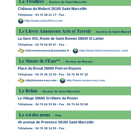
La Tivollière
-
Secteur de Saint Marcellin
Château du Mollard 38160 Saint Marcellin
Téléphone : 04 76 38 21 17 - Fax :
http://www.lativolliere.com
Le Lièvre Amoureux Arts et Terroir
-
Secteur de Saint Marcell
La Gare 455, Route de Saint Bonnet 38840 St Lattier
Téléphone : 04 76 64 50 67 - Fax :
lelievreamoureux@wanadoo.fr -
http://www.lelievreamoureux.com/
Le Musée de l'Eau**
-
Secteur du Royans
Place du Breuil 38680 Pont en Royans
Téléphone : 04 76 36 15 53 - Fax : 04 76 36 97 32
info@musee-eau.com -
http://www.musee-eau.com
Le Relais
-
Secteur de Saint Marcellin
Le Village 38680 St Hilaire du Rosier
Téléphone : 04 76 64 53 84 - Fax : 04 76 64 53 84
Le roi des nems
-
Vide
40 avenue de Provence 38160 Saint Marcellin
Téléphone : 04 76 38 14 93 - Fax :