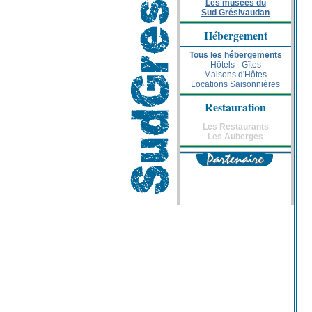
Les musées du
Sud Grésivaudan
Hébergement
Tous les hébergements
Hôtels - Gîtes
Maisons d'Hôtes
Locations Saisonnières
Restauration
Les Restaurants
Les Auberges