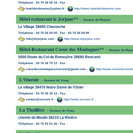
Téléphone : 04 76 38 96 34 - Fax :
hoteldelabourne@yahoo.fr -
http://www.hoteldelabourne.com
Hôtel restaurant le Jorjane**
-
Secteur du Royans
Le Village 38680 Choranche
Téléphone : 04.76.36.09.50 - Fax : 04.76.36.00.80
info@lejorjane.com -
http://www.lejorjane.com
Hôtel-Restaurant Coeur des Montagnes**
-
Secteur du Roy
5000 Route du Col de Romeyère 38680 Rencurel
Téléphone : 04 76 36 79 12 - Fax :
coeurdesmontagnesrencurel@gmail.com -
http://www.coeurdesmon
L'Oseraie
-
Secteur de Vinay
Le village 38470 Notre Dame de l'Osier
Téléphone : 04 76 36 36 12 - Fax :
contact@oseraie.fr -
http://www.oseraie.fr
La Thullière
-
Secteur de Vinay
chemin du Moulin 38210 La Rivière
Téléphone : 04 76 93 61 36 - Fax :