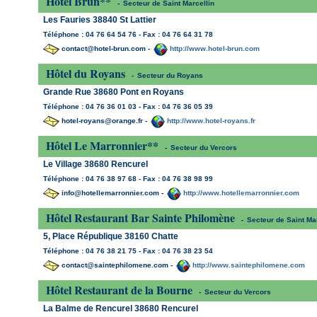
Hôtel Brun**
-
Secteur de Saint Marcellin
Les Fauries 38840 St Lattier
Téléphone : 04 76 64 54 76 - Fax : 04 76 64 31 78
contact@hotel-brun.com -
http://www.hotel-brun.com
Hôtel du Royans
-
Secteur du Royans
Grande Rue 38680 Pont en Royans
Téléphone : 04 76 36 01 03 - Fax : 04 76 36 05 39
hotel-royans@orange.fr -
http://www.hotel-royans.fr
Hôtel Le Marronnier**
-
Secteur du Vercors
Le Village 38680 Rencurel
Téléphone : 04 76 38 97 68 - Fax : 04 76 38 98 99
info@hotellemarronnier.com -
http://www.hotellemarronnier.com
Hôtel Restaurant Bar Sainte Philomène
-
Secteur de Saint Mar
5, Place République 38160 Chatte
Téléphone : 04 76 38 21 75 - Fax : 04 76 38 23 54
contact@saintephilomene.com -
http://www.saintephilomene.com
Hôtel Restaurant de la Bourne
-
Secteur du Vercors
La Balme de Rencurel 38680 Rencurel