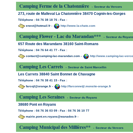
Camping Ferme de la Chatonnière
-
Secteur du Vercors
273, route de Malleval La Chatonnière 38470 Cognin-les-Gorges
Téléphone : 04 76 38 18 76 - Fax :
enest@hotmail.fr -
http://www.la-chato.com
Camping Flower - Lac du Marandan***
-
Secteur du Royan
657 Route des Marandans 38160 Saint-Romans
Téléphone : 04 76 64 41 77 - Fax :
contact@camping-lac-marandan.com -
http://www.camping-lac-verc
Camping Les Carrets
-
Secteur de Saint Marcellin
Les Carrets 38840 Saint Bonnet de Chavagne
Téléphone : 04 76 38 41 15 - Fax :
farcojl@orange.fr -
http://farconnetjl.monsite-orange.fr
Camping Les Seraines
-
Secteur du Royans
38680 Pont en Royans
Téléphone : 04 76 36 03 09 - Fax : 04 76 36 10 77
mairie.pont.en.royans@wanadoo.fr -
Camping Municipal des Millières**
-
Secteur du Vercors