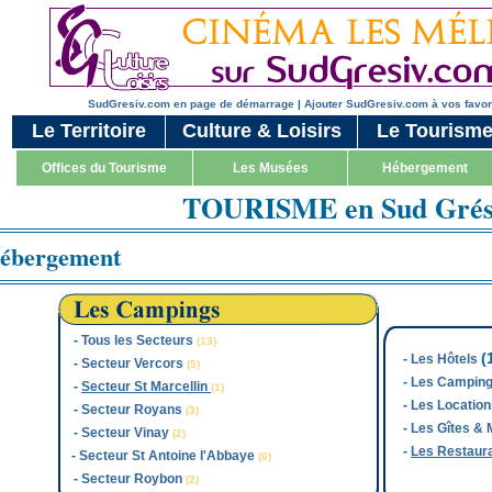
SudGresiv.com en page de démarrage
|
Ajouter SudGresiv.com à vos favor
Le Territoire
Culture & Loisirs
Le Tourism
Offices du Tourisme
Les Musées
Hébergement
TOURISME en Sud Grés
ébergement
-
Tous les Secteurs
(13)
(
-
Les Hôtels
-
Secteur Vercors
(5)
-
Les Campin
-
Secteur St Marcellin
(1)
-
Les Locatio
-
Secteur Royans
(3)
-
Les Gîtes &
-
Secteur Vinay
(2)
-
Les Restaur
-
Secteur St Antoine l'Abbaye
(0)
-
Secteur Roybon
(2)