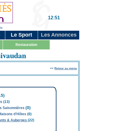
12:51
is
e
Le Sport
Les Annonces
Restauration
ivaudan
<<
Retour au menu
15)
gs
(13)
(0)
ns Saisonnières
 Maisons d'Hôtes
(0)
ants & Auberges
(22)