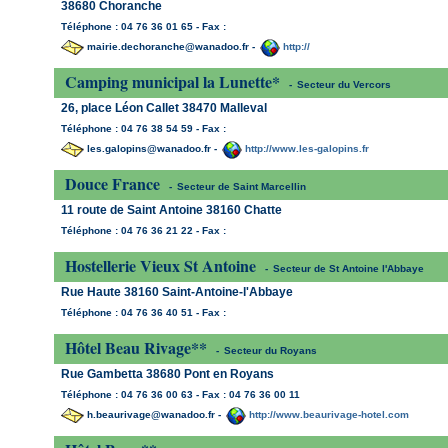
38680 Choranche
Téléphone : 04 76 36 01 65 - Fax :
mairie.dechoranche@wanadoo.fr -
http://
Camping municipal la Lunette*
-
Secteur du Vercors
26, place Léon Callet 38470 Malleval
Téléphone : 04 76 38 54 59 - Fax :
les.galopins@wanadoo.fr -
http://www.les-galopins.fr
Douce France
-
Secteur de Saint Marcellin
11 route de Saint Antoine 38160 Chatte
Téléphone : 04 76 36 21 22 - Fax :
Hostellerie Vieux St Antoine
-
Secteur de St Antoine l'Abbaye
Rue Haute 38160 Saint-Antoine-l'Abbaye
Téléphone : 04 76 36 40 51 - Fax :
Hôtel Beau Rivage**
-
Secteur du Royans
Rue Gambetta 38680 Pont en Royans
Téléphone : 04 76 36 00 63 - Fax : 04 76 36 00 11
h.beaurivage@wanadoo.fr -
http://www.beaurivage-hotel.com