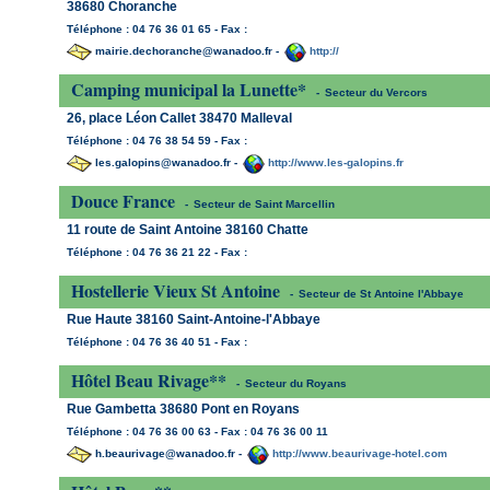
38680 Choranche
Téléphone : 04 76 36 01 65 - Fax :
mairie.dechoranche@wanadoo.fr -
http://
Camping municipal la Lunette*
-
Secteur du Vercors
26, place Léon Callet 38470 Malleval
Téléphone : 04 76 38 54 59 - Fax :
les.galopins@wanadoo.fr -
http://www.les-galopins.fr
Douce France
-
Secteur de Saint Marcellin
11 route de Saint Antoine 38160 Chatte
Téléphone : 04 76 36 21 22 - Fax :
Hostellerie Vieux St Antoine
-
Secteur de St Antoine l'Abbaye
Rue Haute 38160 Saint-Antoine-l'Abbaye
Téléphone : 04 76 36 40 51 - Fax :
Hôtel Beau Rivage**
-
Secteur du Royans
Rue Gambetta 38680 Pont en Royans
Téléphone : 04 76 36 00 63 - Fax : 04 76 36 00 11
h.beaurivage@wanadoo.fr -
http://www.beaurivage-hotel.com