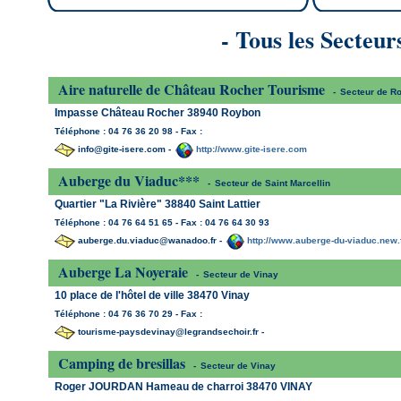
- Tous les Secteur
Aire naturelle de Château Rocher Tourisme
-
Secteur de R
Impasse Château Rocher 38940 Roybon
Téléphone : 04 76 36 20 98 - Fax :
info@gite-isere.com -
http://www.gite-isere.com
Auberge du Viaduc***
-
Secteur de Saint Marcellin
Quartier "La Rivière" 38840 Saint Lattier
Téléphone : 04 76 64 51 65 - Fax : 04 76 64 30 93
auberge.du.viaduc@wanadoo.fr -
http://www.auberge-du-viaduc.new.
Auberge La Noyeraie
-
Secteur de Vinay
10 place de l'hôtel de ville 38470 Vinay
Téléphone : 04 76 36 70 29 - Fax :
tourisme-paysdevinay@legrandsechoir.fr -
Camping de bresillas
-
Secteur de Vinay
Roger JOURDAN Hameau de charroi 38470 VINAY