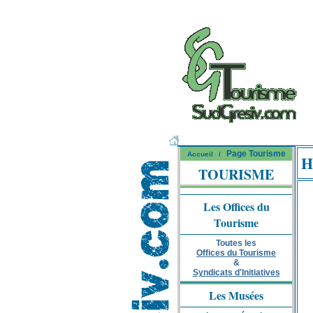
Page Tourisme
Accueil
/
H
TOURISME
Les Offices du
Tourisme
Toutes les
Offices du Tourisme
&
Syndicats d'Initiatives
Les Musées