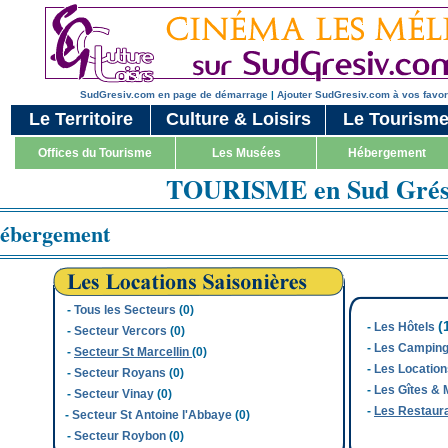
SudGresiv.com en page de démarrage
|
Ajouter SudGresiv.com à vos favor
Le Territoire
Culture & Loisirs
Le Tourism
Offices du Tourisme
Les Musées
Hébergement
TOURISME en Sud Grés
ébergement
-
Tous les Secteurs
(0)
(
-
Les Hôtels
-
Secteur Vercors
(0)
-
Les Campin
-
Secteur St Marcellin
(0)
-
Les Locatio
-
Secteur Royans
(0)
-
Les Gîtes &
-
Secteur Vinay
(0)
-
Les Restaur
-
Secteur St Antoine l'Abbaye
(0)
-
Secteur Roybon
(0)