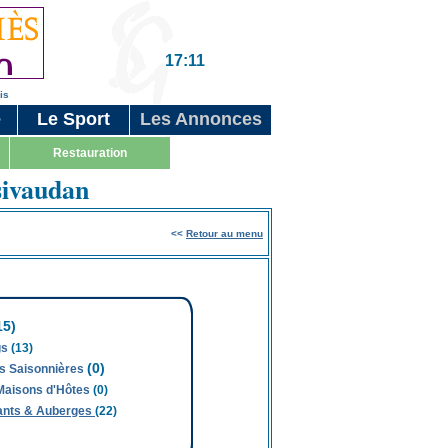
17:11
is
e
Le Sport
Les Annonces
Restauration
ivaudan
<<
Retour au menu
15)
gs
(13)
(0)
ns Saisonnières
 Maisons d'Hôtes
(0)
ants & Auberges
(22)