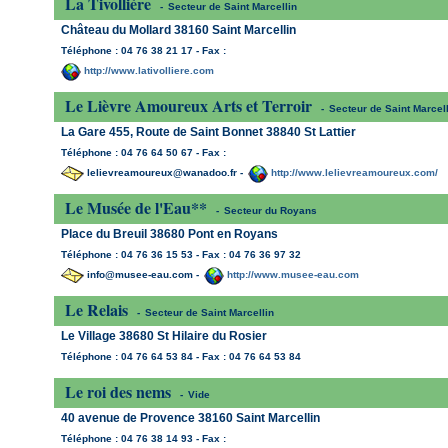
La Tivollière
-
Secteur de Saint Marcellin
Château du Mollard 38160 Saint Marcellin
Téléphone : 04 76 38 21 17 - Fax :
http://www.lativolliere.com
Le Lièvre Amoureux Arts et Terroir
-
Secteur de Saint Marcell
La Gare 455, Route de Saint Bonnet 38840 St Lattier
Téléphone : 04 76 64 50 67 - Fax :
lelievreamoureux@wanadoo.fr -
http://www.lelievreamoureux.com/
Le Musée de l'Eau**
-
Secteur du Royans
Place du Breuil 38680 Pont en Royans
Téléphone : 04 76 36 15 53 - Fax : 04 76 36 97 32
info@musee-eau.com -
http://www.musee-eau.com
Le Relais
-
Secteur de Saint Marcellin
Le Village 38680 St Hilaire du Rosier
Téléphone : 04 76 64 53 84 - Fax : 04 76 64 53 84
Le roi des nems
-
Vide
40 avenue de Provence 38160 Saint Marcellin
Téléphone : 04 76 38 14 93 - Fax :