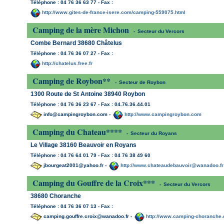
Téléphone : 04 76 36 63 77 - Fax :
http://www.gites-de-france-isere.com/camping-559075.html
Camping de la mère Michon
-
Secteur du Vercors
Combe Bernard 38680 Châtelus
Téléphone : 04 76 36 07 27 - Fax :
http://chatelus.free.fr
Camping de Roybon**
-
Secteur de Roybon
1300 Route de St Antoine 38940 Roybon
Téléphone : 04 76 36 23 67 - Fax : 04.76.36.44.01
info@campingroybon.com -
http://www.campingroybon.com
Camping du Chateau****
-
Secteur du Royans
Le Village 38160 Beauvoir en Royans
Téléphone : 04 76 64 01 79 - Fax : 04 76 38 49 60
jbourgeat2001@yahoo.fr -
http://www.chateaudebauvoir@wanadoo.fr
Camping du Gouffre de la Croix***
-
Secteur du Vercors
38680 Choranche
Téléphone : 04 76 36 07 13 - Fax :
camping.gouffre.croix@wanadoo.fr -
http://www.camping-choranche