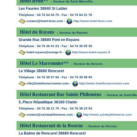
Hôtel Brun**
-
Secteur de Saint Marcellin
Les Fauries 38840 St Lattier
Téléphone : 04 76 64 54 76 - Fax : 04 76 64 31 78
contact@hotel-brun.com -
http://www.hotel-brun.com
Hôtel du Royans
-
Secteur du Royans
Grande Rue 38680 Pont en Royans
Téléphone : 04 76 36 01 03 - Fax : 04 76 36 05 39
hotel-royans@orange.fr -
http://www.hotel-royans.fr
Hôtel Le Marronnier**
-
Secteur du Vercors
Le Village 38680 Rencurel
Téléphone : 04 76 38 97 68 - Fax : 04 76 38 98 99
info@hotellemarronnier.com -
http://www.hotellemarronnier.com
Hôtel Restaurant Bar Sainte Philomène
-
Secteur de Saint Mar
5, Place République 38160 Chatte
Téléphone : 04 76 38 21 75 - Fax : 04 76 38 23 54
contact@saintephilomene.com -
http://www.saintephilomene.com
Hôtel Restaurant de la Bourne
-
Secteur du Vercors
La Balme de Rencurel 38680 Rencurel