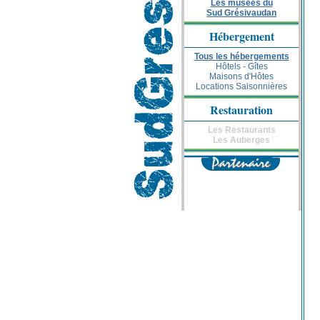
Les musées du
Sud Grésivaudan
Hébergement
Tous les hébergements
Hôtels - Gîtes
Maisons d'Hôtes
Locations Saisonnières
Restauration
Les Restaurants
Les Auberges