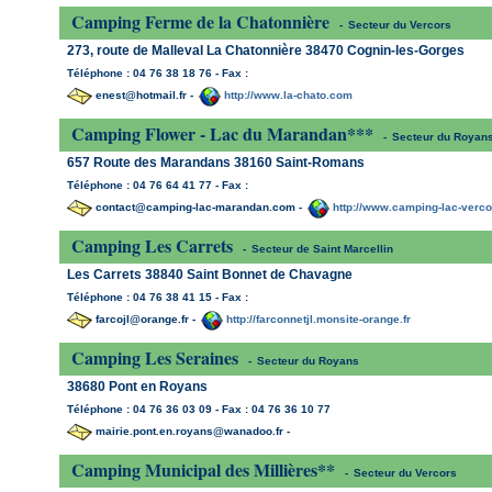
Camping Ferme de la Chatonnière
-
Secteur du Vercors
273, route de Malleval La Chatonnière 38470 Cognin-les-Gorges
Téléphone : 04 76 38 18 76 - Fax :
enest@hotmail.fr -
http://www.la-chato.com
Camping Flower - Lac du Marandan***
-
Secteur du Royan
657 Route des Marandans 38160 Saint-Romans
Téléphone : 04 76 64 41 77 - Fax :
contact@camping-lac-marandan.com -
http://www.camping-lac-verc
Camping Les Carrets
-
Secteur de Saint Marcellin
Les Carrets 38840 Saint Bonnet de Chavagne
Téléphone : 04 76 38 41 15 - Fax :
farcojl@orange.fr -
http://farconnetjl.monsite-orange.fr
Camping Les Seraines
-
Secteur du Royans
38680 Pont en Royans
Téléphone : 04 76 36 03 09 - Fax : 04 76 36 10 77
mairie.pont.en.royans@wanadoo.fr -
Camping Municipal des Millières**
-
Secteur du Vercors